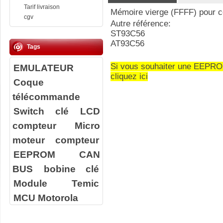
Tarif livraison
Mémoire vierge (FFFF) pour 
cgv
Autre référence:
ST93C56
AT93C56
Tags
Si vous souhaiter une EEPR
EMULATEUR
cliquez ici
Coque
télécommande
Switch clé
LCD
compteur
Micro
moteur compteur
EEPROM
CAN
BUS
bobine clé
Module Temic
MCU Motorola