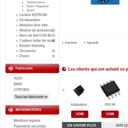
Transformateur
Diode / Régulateur
Quartz
Lecture EEPROM
Kit réparation
Modules lève vitre
Module de puissance
Banc de test CAN BUS
Capteur radar de recul
Imprimer
Agrandir
Bouton Warning
Occasions
Divers
Fabricants
Les clients qui ont acheté ce 
AUDI
BMW
CITROEN
Adapateur...
93C46
INFORMATIONS
VOIR
VOIR
Mentions légales
EN SAVOIR PLUS
AVIS (2
Paiements sécurisés