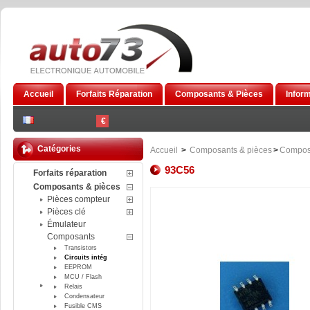
Accueil
Forfaits Réparation
Composants & Pièces
Infor
€
Catégories
Accueil
>
Composants & pièces
>
Compos
93C56
Forfaits réparation
Composants & pièces
Pièces compteur
Pièces clé
Émulateur
Composants
Transistors
Circuits intég
EEPROM
MCU / Flash
Relais
Condensateur
Fusible CMS