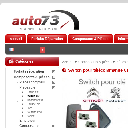
Accueil
Forfaits Réparation
Composants & Pièces
Infor
€
Catégories
Accueil
>
Composants & pièces
>
Pièces 
Switch pour télécommande Ci
Forfaits réparation
Composants & pièces
Pièces compteur
Pièces clé
Coque clé
Switch clé
Transpondeur
Housse clé
Piles
Boutons Pad
Bobine
Émulateur
Composants