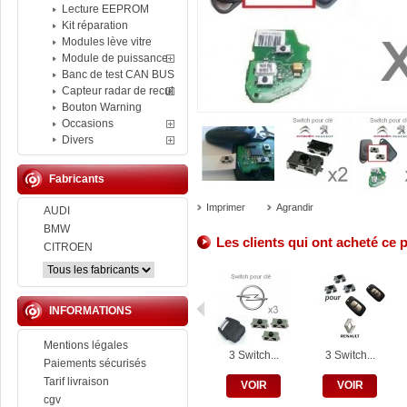
Lecture EEPROM
Kit réparation
Modules lève vitre
Module de puissance
Banc de test CAN BUS
Capteur radar de recul
Bouton Warning
Occasions
Divers
Fabricants
Imprimer
Agrandir
AUDI
BMW
Les clients qui ont acheté ce 
CITROEN
INFORMATIONS
Mentions légales
3 Switch...
3 Switch...
Paiements sécurisés
Tarif livraison
VOIR
VOIR
cgv