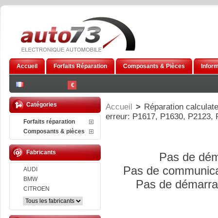
Accueil
Forfaits Réparation
Composants & Pièces
Infor
€
Catégories
Accueil
>
Réparation calcula
erreur: P1617, P1630, P2123,
Forfaits réparation
Composants & pièces
Fabricants
Pas de déma
Pas de communicat
AUDI
BMW
Pas de démarrag
CITROEN