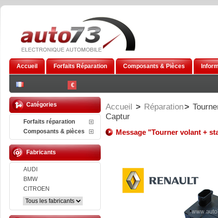
Accueil
Forfaits Réparation
Composants & Pièces
Infor
€
Catégories
Accueil
>
Réparation
>
Tourne
Captur
Forfaits réparation
Composants & pièces
Message "Tourner volant + sta
Fabricants
AUDI
BMW
CITROEN