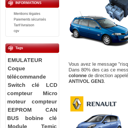
INFORMATIONS
Mentions légales
Paiements sécurisés
Tarif livraison
cgv
Tags
EMULATEUR
Vous avez le message "risqu
Coque
Dans 80% des cas ce messa
colonne
de direction appel
télécommande
ANTIVOL GEN3
.
Switch clé
LCD
compteur
Micro
moteur compteur
EEPROM
CAN
BUS
bobine clé
Module Temic