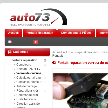
Accueil
Forfaits Réparation
Composants & Pièces
Infor
€
Catégories
Accueil
>
Forfaits réparation
>
Verrou de 
Renault
Forfaits réparation
Forfait réparation verrou de c
Compteurs
Neiman EZS / ELV
Verrou de colonne
Calculateur airbag
Calculateur moteur
Anti-démarrage
Réparations clés
Commande clim
Unité habitacle
Direction assistée