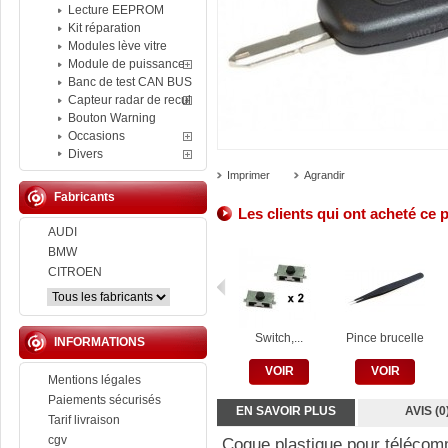
Lecture EEPROM
Kit réparation
Modules lève vitre
Module de puissance
Banc de test CAN BUS
Capteur radar de recul
Bouton Warning
Occasions
Divers
Imprimer
Agrandir
Fabricants
Les clients qui ont acheté ce 
AUDI
BMW
CITROEN
Switch,...
Pince brucelle
INFORMATIONS
VOIR
VOIR
Mentions légales
Paiements sécurisés
EN SAVOIR PLUS
AVIS (0
Tarif livraison
cgv
Coque plastique pour téléco