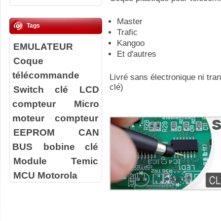
Master
Tags
Trafic
Kangoo
EMULATEUR
Et d'autres
Coque
télécommande
Livré sans électronique ni tr
clé)
Switch clé
LCD
compteur
Micro
moteur compteur
EEPROM
CAN
BUS
bobine clé
Module Temic
MCU Motorola