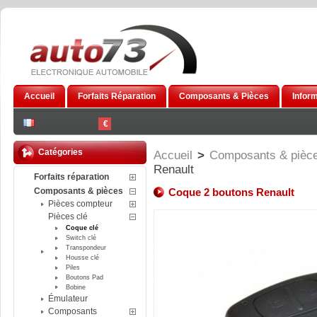
Accueil
Forfaits Réparation
Composants & Pièces
Infor
€
Catégories
Accueil
>
Composants & pièc
Renault
Forfaits réparation
Composants & pièces
Coque 2 boutons Renault
Pièces compteur
Pièces clé
Coque clé
Switch clé
Transpondeur
Housse clé
Piles
Boutons Pad
Bobine
Émulateur
Composants