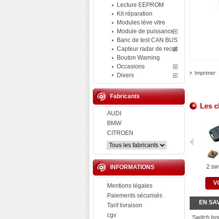
Lecture EEPROM
Kit réparation
Modules lève vitre
Module de puissance
Banc de test CAN BUS
Capteur radar de recul
Bouton Warning
Occasions
Imprimer
Divers
Fabricants
Les c
AUDI
BMW
CITROEN
2 swi
INFORMATIONS
V
Mentions légales
Paiements sécurisés
EN SA
Tarif livraison
cgv
Switch bo