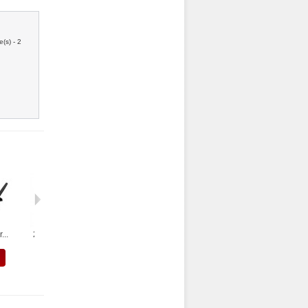
e(s) - 2
...
2 switch clé...
3x switch...
Bobine pour...
2 swichs...
VOIR
VOIR
VOIR
VOIR