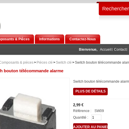
Rechercher
posants & Pièces
Informations
Contactez-Nous
Bienvenue,
Accueil
Contact
Composants & pièces
>
Pièces clé
>
Switch clé
>
Switch bouton télécommande ala
ch bouton télécommande alarme
Switch bouton télécommande alar
PLUS DE DÉTAILS
2,99 €
Référence :
SW09
Quantité :