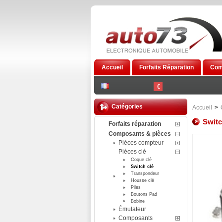
Accueil
Forfaits Réparation
Com
€
Catégories
Accueil
>
Swit
Forfaits réparation
Composants & pièces
Pièces compteur
Pièces clé
Coque clé
Switch clé
Transpondeur
Housse clé
Piles
Boutons Pad
Bobine
Émulateur
Composants