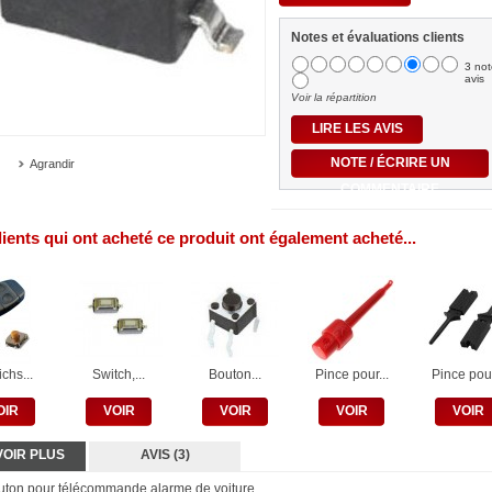
Notes et évaluations clients
3 not
avis
Voir la répartition
LIRE LES AVIS
NOTE / ÉCRIRE UN
Agrandir
COMMENTAIRE
lients qui ont acheté ce produit ont également acheté...
chs...
Switch,...
Bouton...
Pince pour...
Pince pour
OIR
VOIR
VOIR
VOIR
VOIR
VOIR PLUS
AVIS (3)
uton pour télécommande alarme de voiture