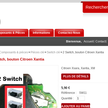
Rechercher
posants & Pièces
Informations
Contactez-Nous
Bienvenue,
Accueil
Contact
Composants & pièces
>
Pièces clé
>
Switch clé
>
2 Switch, bouton Citroen Xantia
tch, bouton Citroen Xantia
Citroen Xsara, Xantia, XM
PLUS DE DÉTAILS
5,90 €
Référence :
SW11
Quantité :