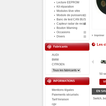
Lecture EEPROM
Kit réparation
Modules lève vitre
Module de puissance
Banc de test CAN BUS
Capteur radar de recul
Bouton Warning
Occasions
Imprimer
Divers
Les c
Fabricants
AUDI
BMW
CITROEN
50 sw
INFORMATIONS
V
Mentions légales
EN SA
Paiements sécurisés
Switch, bo
Tarif livraison
cgv