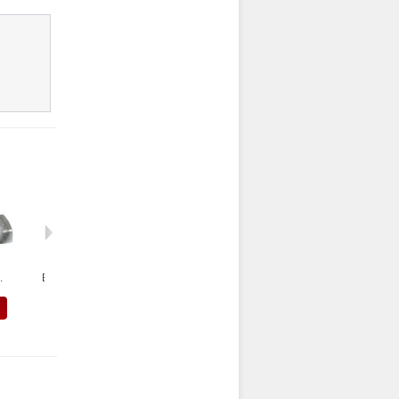
.
Bobine pour...
2 Switch...
2 switch clé...
Kit de...
VOIR
VOIR
VOIR
VOIR