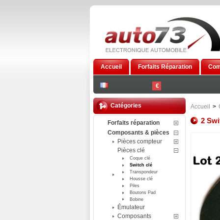
Accueil
Forfaits Réparation
Com
€
Catégories
Accueil
>
2 Swi
Forfaits réparation
Composants & pièces
Pièces compteur
Pièces clé
Coque clé
Switch clé
Transpondeur
Housse clé
Piles
Boutons Pad
Bobine
Émulateur
Composants