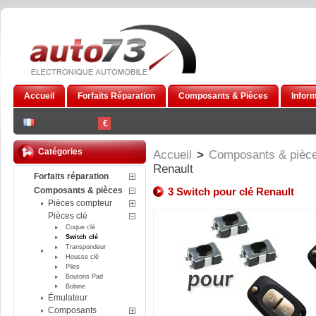
Accueil
Forfaits Réparation
Composants & Pièces
Infor
€
Catégories
Accueil
>
Composants & pièc
Renault
Forfaits réparation
Composants & pièces
3 Switch pour clé Renault
Pièces compteur
Pièces clé
Coque clé
Switch clé
Transpondeur
Housse clé
Piles
Boutons Pad
Bobine
Émulateur
Composants