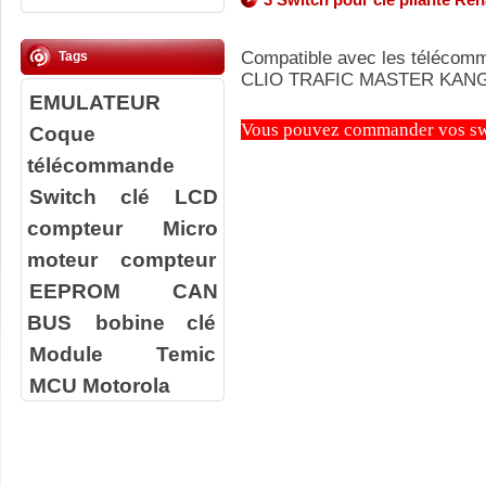
Compatible avec les télécom
Tags
CLIO TRAFIC MASTER KA
EMULATEUR
Vous pouvez commander vos swit
Coque
télécommande
Switch clé
LCD
compteur
Micro
moteur compteur
EEPROM
CAN
BUS
bobine clé
Module Temic
MCU Motorola