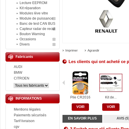
Lecture EEPROM
Kit réparation
Modules lève vitre
Module de puissance
Banc de test CAN BUS
Capteur radar de recul
Bouton Warning
Occasions
Divers
Imprimer
Agrandir
Fabricants
Les clients qui ont acheté ce 
AUDI
BMW
CITROEN
Pile CR2016
Kit de...
INFORMATIONS
VOIR
VOIR
Mentions légales
Paiements sécurisés
EN SAVOIR PLUS
AVIS (5
Tarif livraison
cgv
3 Switch pour clé pliante Ren