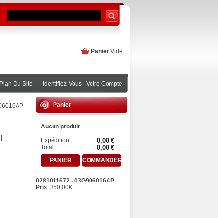
Panier
Vide
Plan Du Site
Identifiez-Vous
Votre Compte
Panier
906016AP
Aucun produit
|
Expédition
0,00 €
Total
0,00 €
PANIER
COMMANDER
0281011672 - 03G906016AP
Prix
:
350,00
€