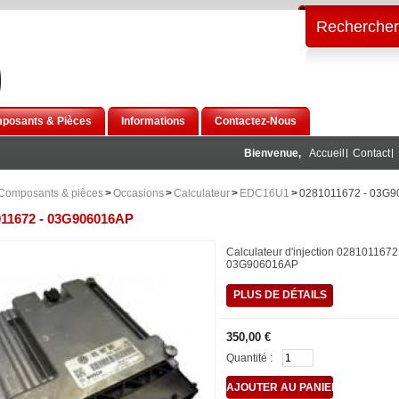
Rechercher
posants & Pièces
Informations
Contactez-Nous
Bienvenue,
Accueil
Contact
Composants & pièces
>
Occasions
>
Calculateur
>
EDC16U1
>
0281011672 - 03G
011672 - 03G906016AP
Calculateur d'injection 0281011672 
03G906016AP
PLUS DE DÉTAILS
350,00 €
Quantité :