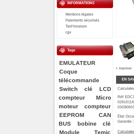
INFORMATIONS
Mentions légales
Paiements sécurisés
Tarif livraison
cgv
Tags
EMULATEUR
Imprimer
Coque
télécommande
EN SA
Switch clé
LCD
Calculateu
compteur
Micro
Réf: EDC
0281011
moteur compteur
03G9060
EEPROM
CAN
État: Occ
Garantie:
BUS
bobine clé
Module Temic
Calculate