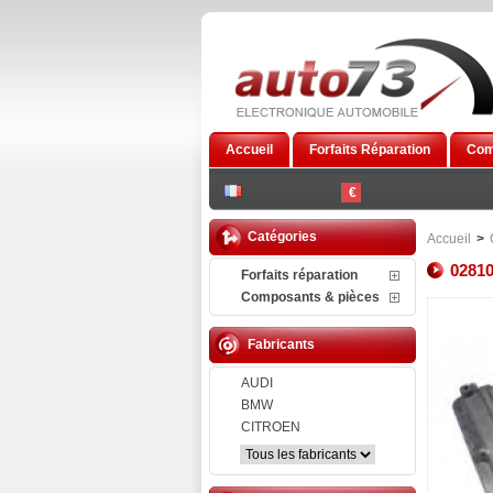
Accueil
Forfaits Réparation
Com
€
Catégories
Accueil
>
0281
Forfaits réparation
Composants & pièces
Fabricants
AUDI
BMW
CITROEN