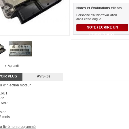
Notes et évaluations clients
Personne n'a fait d'évaluation
dans cette langue
NOTE / ÉCRIRE UN
COMMENTAIRE
Agrandir
VOIR PLUS
AVIS (0)
r d'injection moteur
16U1
672
16AP
asion
 3 mois
ur livré non programmé