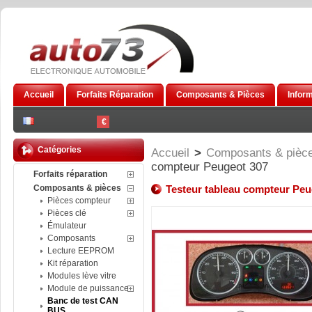
Accueil
Forfaits Réparation
Composants & Pièces
Infor
€
Catégories
Accueil
>
Composants & pièc
compteur Peugeot 307
Forfaits réparation
Composants & pièces
Testeur tableau compteur Peu
Pièces compteur
Pièces clé
Émulateur
Composants
Lecture EEPROM
Kit réparation
Modules lève vitre
Module de puissance
Banc de test CAN
BUS