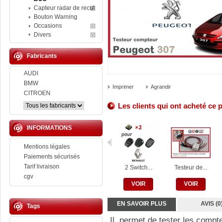
Capteur radar de recul
Bouton Warning
Occasions
Divers
Fabricants
AUDI
BMW
Imprimer
Agrandir
CITROEN
Les clients qui ont acheté ce 
INFORMATIONS
Mentions légales
Paiements sécurisés
Tarif livraison
2 Switch...
Testeur de...
cgv
VOIR
VOIR
EN SAVOIR PLUS
AVIS (0
Tags
Il permet de tester les compt