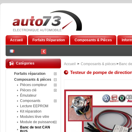
Accueil
Forfaits Réparation
Composants & Pièces
Infor
€
Catégories
Accueil
>
Composants & pièces
>
Banc de
Testeur de pompe de direction
Forfaits réparation
Composants & pièces
Pièces compteur
Pièces clé
Émulateur
Composants
Lecture EEPROM
Kit réparation
Modules lève vitre
Module de puissance
Banc de test CAN
BUS