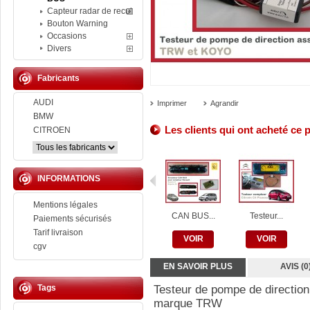
Capteur radar de recul
Bouton Warning
Occasions
Divers
Fabricants
AUDI
Imprimer
Agrandir
BMW
Les clients qui ont acheté ce 
CITROEN
INFORMATIONS
Mentions légales
CAN BUS...
Testeur...
Paiements sécurisés
Tarif livraison
VOIR
VOIR
cgv
EN SAVOIR PLUS
AVIS (0
Tags
Testeur de pompe de directio
marque TRW