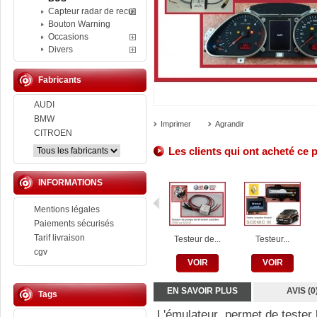
Capteur radar de recul
Bouton Warning
Occasions
Divers
Fabricants
AUDI
BMW
Imprimer
Agrandir
CITROEN
Les clients qui ont acheté ce 
INFORMATIONS
Mentions légales
Paiements sécurisés
Tarif livraison
Testeur de...
Testeur...
cgv
VOIR
VOIR
EN SAVOIR PLUS
AVIS (0
Tags
L'émulateur permet de tester 