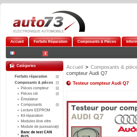
Accueil
Forfaits Réparation
Composants & Pièces
Infor
€
Catégories
Accueil
>
Composants & pièc
compteur Audi Q7
Forfaits réparation
Composants & pièces
Testeur compteur Audi Q7
Pièces compteur
Pièces clé
Émulateur
Composants
Lecture EEPROM
Kit réparation
Modules lève vitre
Module de puissance
Banc de test CAN
BUS