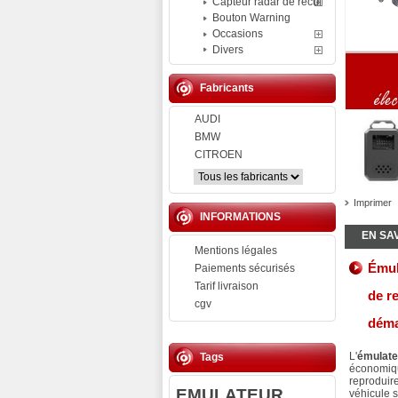
Capteur radar de recul
Bouton Warning
Occasions
Divers
Fabricants
AUDI
BMW
CITROEN
Imprimer
INFORMATIONS
EN SA
Mentions légales
Émul
Paiements sécurisés
Tarif livraison
de r
cgv
déma
L'
émulate
Tags
économiq
reproduire
EMULATEUR
véhicule 