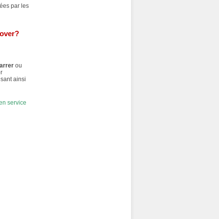
es par les
Rover?
arrer
ou
r
isant ainsi
 en service