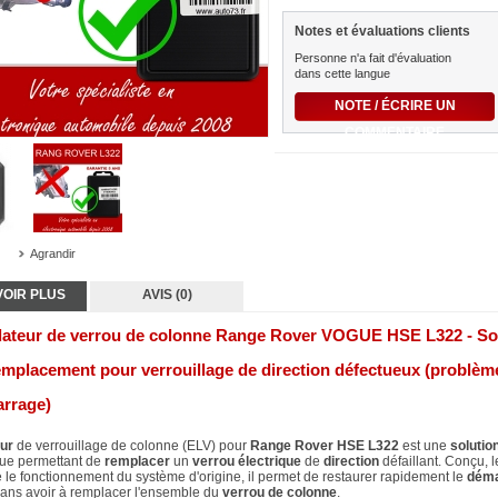
Notes et évaluations clients
Personne n'a fait d'évaluation
dans cette langue
NOTE / ÉCRIRE UN
COMMENTAIRE
Agrandir
VOIR PLUS
AVIS (0)
ateur de verrou de colonne Range Rover VOGUE HSE L322 - So
emplacement pour verrouillage de direction défectueux (problèm
rrage)
ur
de verrouillage de colonne (ELV) pour
Range Rover HSE L322
est une
solution
ue permettant de
remplacer
un
verrou
électrique
de
direction
défaillant. Conçu, 
 le fonctionnement du système d'origine, il permet de restaurer rapidement le
déma
sans avoir à remplacer l'ensemble du
verrou de colonne
.