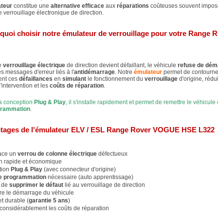
teur
constitue une
alternative efficace
aux
réparations
coûteuses souvent imposé
 verrouillage électronique de direction.
quoi choisir notre émulateur de verrouillage pour votre Range 
e
verrouillage électrique
de direction devient défaillant, le véhicule
refuse de dém
es messages d'erreur liés à l'
antidémarrage
. Notre
émulateur
permet de contourne
ent ces
défaillances
en
simulant
le fonctionnement du
verrouillage
d'origine, rédu
'intervention et les
coûts de réparation
.
a conception
Plug & Play
, il s'installe rapidement et permet de remettre le véhicule
grammation
.
tages de l'émulateur ELV / ESL Range Rover VOGUE HSE L322
ace un
verrou de colonne électrique
défectueux
on rapide et économique
ation
Plug & Play
(avec connecteur d'origine)
e programmation
nécessaire (auto apprentissage)
 de
supprimer le défaut
lié au verrouillage de direction
re le démarrage du véhicule
et durable (
garantie 5 ans
)
considérablement les coûts de réparation