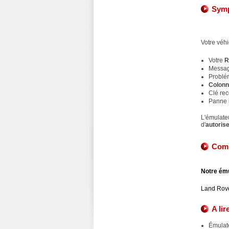
Symp
Votre véhi
Votre
R
Message
Problé
Colonn
Clé re
Panne i
L'émulateu
d'
autoris
Comp
Notre ému
Land Rov
A lir
Émulate