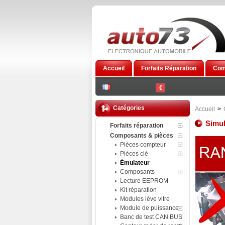
Accueil
Forfaits Réparation
Com
€
Catégories
Accueil
>
Simul
Forfaits réparation
Composants & pièces
Pièces compteur
Pièces clé
Émulateur
Composants
Lecture EEPROM
Kit réparation
Modules lève vitre
Module de puissance
Banc de test CAN BUS