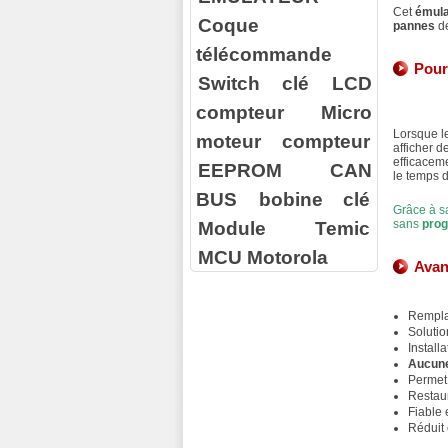
Cet
émula
Coque
pannes
de
télécommande
Pour
Switch clé
LCD
compteur
Micro
Lorsque l
moteur compteur
afficher d
efficacem
EEPROM
CAN
le temps d
BUS
bobine clé
Grâce à s
Module Temic
sans
pro
MCU Motorola
Avan
Rempl
Soluti
Install
Aucun
Permet
Restau
Fiable 
Réduit 