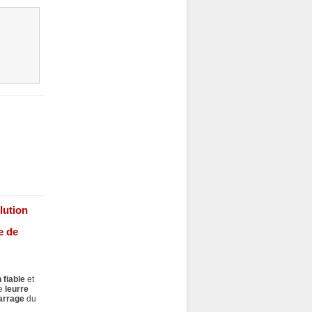
lution
e de
 fiable
et
le
leurre
rrage
du