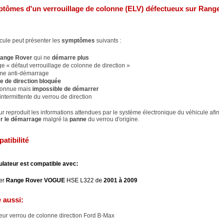
tômes d'un verrouillage de colonne (ELV) défectueux sur Rang
cule peut présenter les
symptômes
suivants :
ange Rover
qui ne
démarre plus
 « défaut verrouillage de colonne de direction »
me anti-démarrage
e de direction bloquée
connue mais
impossible de démarrer
ntermittente du verrou de direction
r reproduit les informations attendues par le système électronique du véhicule afi
er le démarrage
malgré la
panne
du verrou d'origine.
atibilité
lateur est compatible avec:
er
Range Rover VOGUE
HSE L322 de
2001 à 2009
e aussi:
ur verrou de colonne direction Ford B-Max