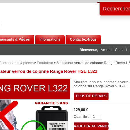
Rechercher
posants & Pièces
Informations
Contactez-Nous
Bienvenue,
Accueil
Contact
Composants & pièces
>
Émulateur
>
Simulateur verrou de colonne Range Rover H
ateur verrou de colonne Range Rover HSE L322
Simulateur pour supprimer le verro
colonne sur Range Rover VOGUE 
PLUS DE DÉTAILS
129,00 €
Quantité :