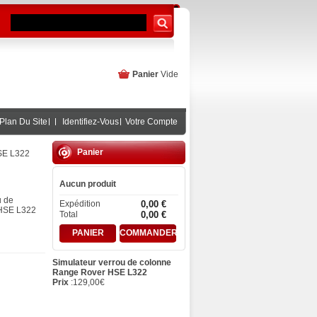
Panier
Vide
Plan Du Site
Identifiez-Vous
Votre Compte
Panier
SE L322
Aucun produit
u de
Expédition
0,00 €
HSE L322
Total
0,00 €
PANIER
COMMANDER
Simulateur verrou de colonne
Range Rover HSE L322
Prix
:
129,00
€