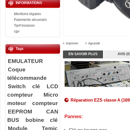
INFORMATIONS
Mentions légales
Paiements sécurisés
Tarif livraison
cgv
Imprimer
Agrandir
Tags
EN SAVOIR PLUS
AVIS (0
EMULATEUR
Coque
télécommande
Switch clé
LCD
compteur
Micro
Réparation EZS classe A (169
moteur compteur
EEPROM
CAN
Pannes:
BUS
bobine clé
Module Temic