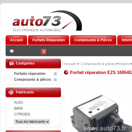
Accueil
Forfaits Réparation
Composants & Pièces
Infor
€
Catégories
Accueil
>
Composants & pièces
>
Divers
>
Forfait réparation EZS 16954
Forfaits réparation
Composants & pièces
Fabricants
AUDI
BMW
CITROEN