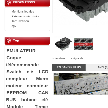
INFORMATIONS
Mentions légales
Paiements sécurisés
Tarif livraison
cgv
Tags
EMULATEUR
Coque
Imprimer
Agrandir
télécommande
EN SAVOIR PLUS
AVIS (0
Switch clé
LCD
compteur
Micro
moteur compteur
EEPROM
CAN
BUS
bobine clé
Module Temic