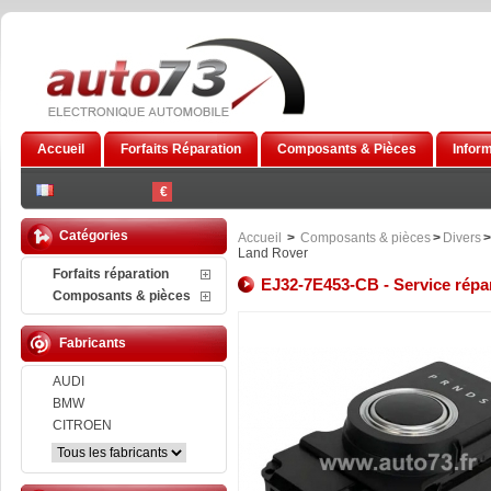
Accueil
Forfaits Réparation
Composants & Pièces
Infor
€
Catégories
Accueil
>
Composants & pièces
>
Divers
>
Land Rover
Forfaits réparation
EJ32-7E453-CB - Service répa
Composants & pièces
Fabricants
AUDI
BMW
CITROEN