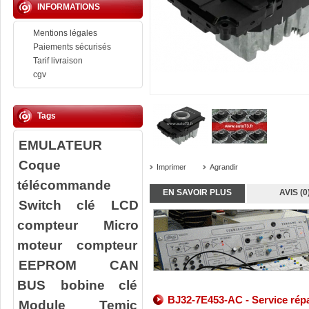
INFORMATIONS
Mentions légales
Paiements sécurisés
Tarif livraison
cgv
Tags
EMULATEUR
Coque
Imprimer
Agrandir
télécommande
EN SAVOIR PLUS
AVIS (0
Switch clé
LCD
compteur
Micro
moteur compteur
EEPROM
CAN
BUS
bobine clé
BJ32-7E453-AC - Service répa
Module Temic