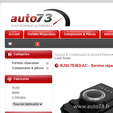
Accueil
Forfaits Réparation
Composants & Pièces
Infor
€
Catégories
Accueil
>
Composants & pièces
>
Divers
>
Land Rover
Forfaits réparation
BJ32-7E453-AC - Service répa
Composants & pièces
Fabricants
AUDI
BMW
CITROEN