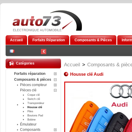
Accueil
Forfaits Réparation
Composants & Pièces
Infor
€
Catégories
Accueil
>
Composants & pièc
Forfaits réparation
Housse clé Audi
Composants & pièces
Pièces compteur
Pièces clé
Coque clé
Switch clé
Transpondeur
Housse clé
Piles
Boutons Pad
Bobine
Émulateur
Composants