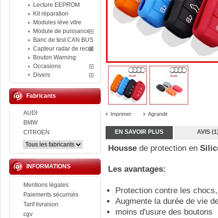
Lecture EEPROM
Kit réparation
Modules lève vitre
Module de puissance
Banc de test CAN BUS
Capteur radar de recul
Bouton Warning
Occasions
Divers
Fabricants
AUDI
Imprimer
Agrandir
BMW
EN SAVOIR PLUS
AVIS (1
CITROEN
Housse
de protection en
Sili
INFORMATIONS
Les avantages:
Mentions légales
Protection contre les chocs,
Paiements sécurisés
Augmente la durée de vie d
Tarif livraison
moins d'usure des boutons
cgv