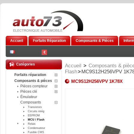
Accueil
Forfaits Réparation
Composants & Pièces
Infor
€
Catégories
Accueil
>
Composants & pièc
Flash
>
MC9S12H256VPV 1K7
Forfaits réparation
Composants & pièces
MC9S12H256VPV 1K78X
Pièces compteur
Pièces clé
Émulateur
Composants
Transistors
Circuits intég
EEPROM
MCU / Flash
Relais
Condensateur
Fusible CMS