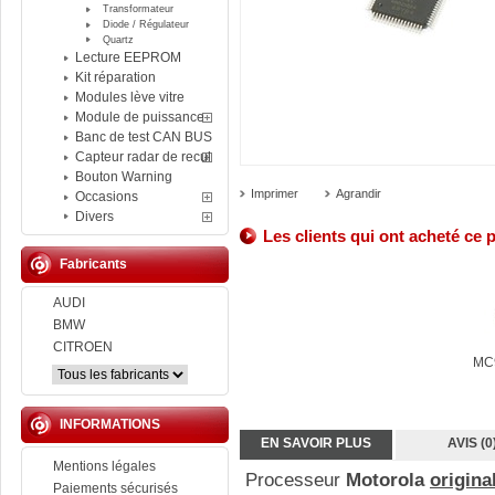
Transformateur
Diode / Régulateur
Quartz
Lecture EEPROM
Kit réparation
Modules lève vitre
Module de puissance
Banc de test CAN BUS
Capteur radar de recul
Bouton Warning
Imprimer
Agrandir
Occasions
Divers
Les clients qui ont acheté ce 
Fabricants
AUDI
BMW
CITROEN
MC9
INFORMATIONS
EN SAVOIR PLUS
AVIS (0
Mentions légales
Processeur
Motorola
origina
Paiements sécurisés