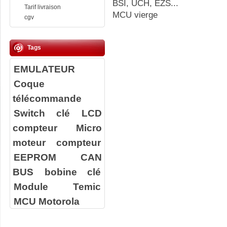
BSI, UCH, EZS...
Tarif livraison
MCU vierge
cgv
Tags
EMULATEUR
Coque
télécommande
Switch clé
LCD
compteur
Micro
moteur compteur
EEPROM
CAN
BUS
bobine clé
Module Temic
MCU Motorola