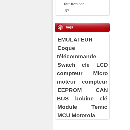
Tarif livraison
cgv
Tags
EMULATEUR
Coque
télécommande
Switch clé
LCD
compteur
Micro
moteur compteur
EEPROM
CAN
BUS
bobine clé
Module Temic
MCU Motorola