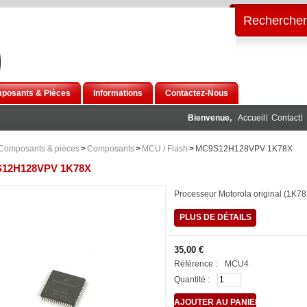
Rechercher
posants & Pièces
Informations
Contactez-Nous
Bienvenue,
Accueil
Contact
Composants & pièces
>
Composants
>
MCU / Flash
>
MC9S12H128VPV 1K78X
12H128VPV 1K78X
Processeur Motorola original (1K78X
PLUS DE DÉTAILS
35,00 €
Référence :
MCU4
Quantité :