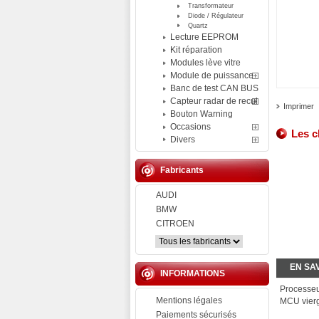
Transformateur
Diode / Régulateur
Quartz
Lecture EEPROM
Kit réparation
Modules lève vitre
Module de puissance
Banc de test CAN BUS
Capteur radar de recul
Imprimer
Bouton Warning
Occasions
Les c
Divers
Fabricants
AUDI
BMW
CITROEN
EN SA
INFORMATIONS
Processe
Mentions légales
MCU vier
Paiements sécurisés