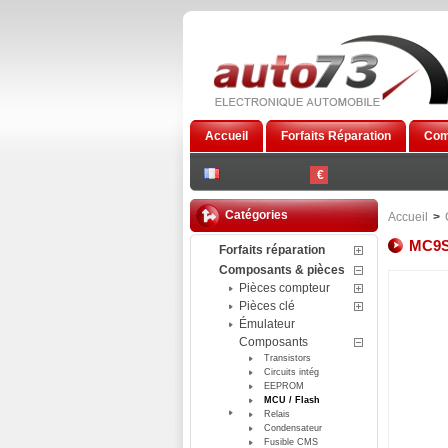
Accueil
Forfaits Réparation
Com
€
Catégories
Accueil
>
MC9S
Forfaits réparation
Composants & pièces
Pièces compteur
Pièces clé
Émulateur
Composants
Transistors
Circuits intég
EEPROM
MCU / Flash
Relais
Condensateur
Fusible CMS