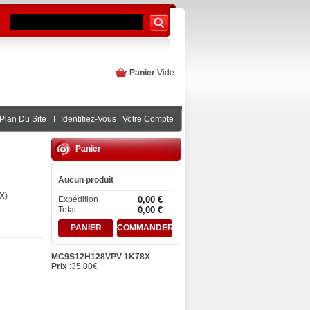
Panier
Vide
Plan Du Site
Identifiez-Vous
Votre Compte
Panier
Aucun produit
 )
Expédition
0,00 €
Total
0,00 €
PANIER
COMMANDER
MC9S12H128VPV 1K78X
Prix
:
35,00
€