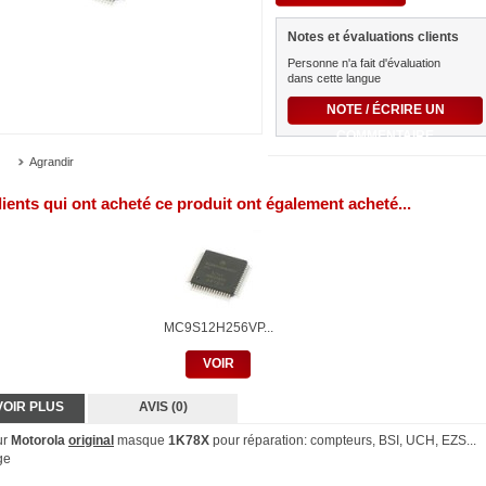
Notes et évaluations clients
Personne n'a fait d'évaluation
dans cette langue
NOTE / ÉCRIRE UN
COMMENTAIRE
Agrandir
lients qui ont acheté ce produit ont également acheté...
MC9S12H256VP...
VOIR
VOIR PLUS
AVIS (0)
ur
Motorola
original
masque
1K78X
pour réparation: compteurs, BSI, UCH, EZS...
ge