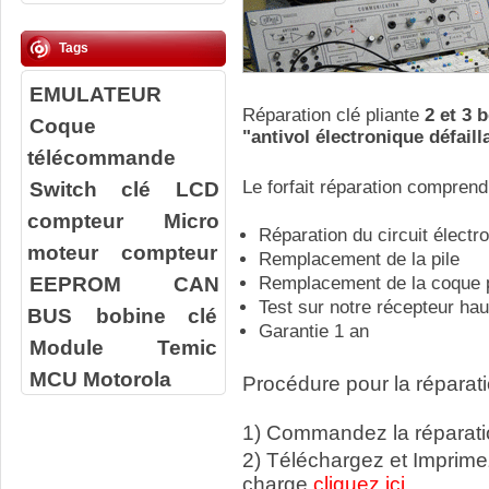
Tags
EMULATEUR
Réparation clé pliante
2 et 3 
Coque
"antivol électronique défaill
télécommande
Switch clé
LCD
Le forfait réparation comprend
compteur
Micro
Réparation du circuit électr
moteur compteur
Remplacement de la pile
EEPROM
CAN
Remplacement de la coque p
Test sur notre récepteur ha
BUS
bobine clé
Garantie 1 an
Module Temic
MCU Motorola
Procédure pour la réparati
1) Commandez la réparatio
2) Téléchargez et Imprime
charge
cliquez ici