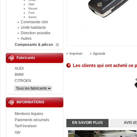
Smart
Opel
Nissan
Ford
Autres
Commande clim
Unité habitacle
Direction assistée
Autres
Composants & pièces
Imprimer
Agrandir
Fabricants
Les clients qui ont acheté ce 
AUDI
BMW
CITROEN
INFORMATIONS
Mentions légales
Paiements sécurisés
EN SAVOIR PLUS
AVIS (0
Tarif livraison
cgv