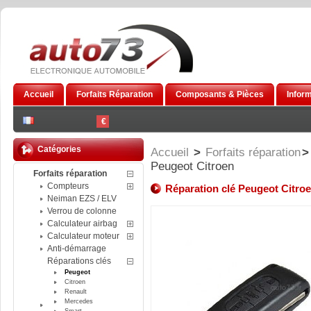
Accueil
Forfaits Réparation
Composants & Pièces
Infor
€
Catégories
Accueil
>
Forfaits réparation
>
Peugeot Citroen
Forfaits réparation
Compteurs
Réparation clé Peugeot Citro
Neiman EZS / ELV
Verrou de colonne
Calculateur airbag
Calculateur moteur
Anti-démarrage
Réparations clés
Peugeot
Citroen
Renault
Mercedes