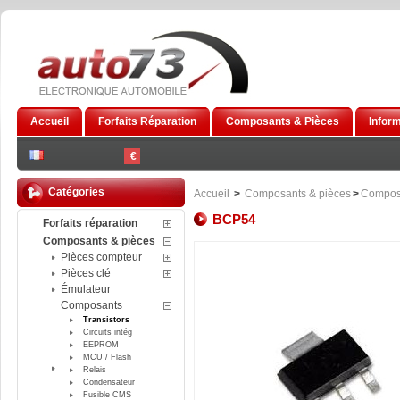
Accueil
Forfaits Réparation
Composants & Pièces
Infor
€
Catégories
Accueil
>
Composants & pièces
>
Compos
BCP54
Forfaits réparation
Composants & pièces
Pièces compteur
Pièces clé
Émulateur
Composants
Transistors
Circuits intég
EEPROM
MCU / Flash
Relais
Condensateur
Fusible CMS