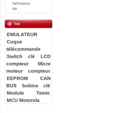
Tarif livraison
cgv
Tags
EMULATEUR
Coque
télécommande
Switch clé
LCD
compteur
Micro
moteur compteur
EEPROM
CAN
BUS
bobine clé
Module Temic
MCU Motorola