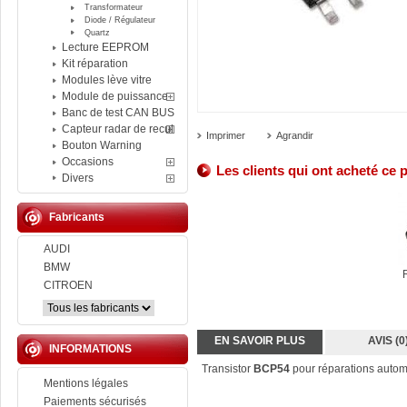
Transformateur
Diode / Régulateur
Quartz
Lecture EEPROM
Kit réparation
Modules lève vitre
Module de puissance
Banc de test CAN BUS
Capteur radar de recul
Imprimer
Agrandir
Bouton Warning
Occasions
Les clients qui ont acheté ce 
Divers
Fabricants
AUDI
BMW
CITROEN
EN SAVOIR PLUS
AVIS (0
INFORMATIONS
Transistor
BCP54
pour réparations autom
Mentions légales
Paiements sécurisés