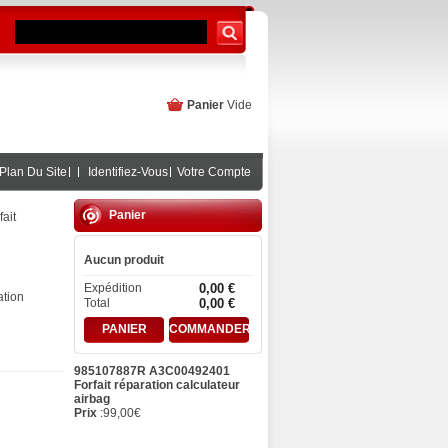
Panier
Vide
Plan Du Site
Identifiez-Vous
Votre Compte
Panier
ait
Aucun produit
Expédition
0,00 €
tion
Total
0,00 €
PANIER
COMMANDER
985107887R A3C00492401
Forfait réparation calculateur
airbag
Prix
:
99,00
€