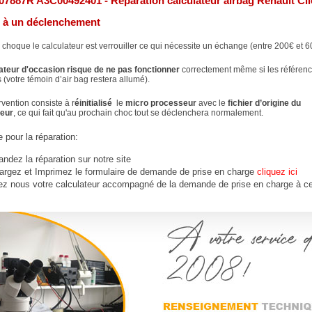
07887R A3C00492401 - Réparation calculateur airbag
Renault
Cli
e à un déclenchement
 choque le calculateur est verrouiller ce qui nécessite un échange (entre 200€ et 6
ateur d'occasion risque de ne pas fonctionner
correctement même si les référenc
 (votre témoin d’air bag restera allumé).
rvention consiste à r
éinitialisé
le
micro processeur
avec le
fichier d’origine du
teur
, ce qui fait qu'au prochain choc tout se déclenchera normalement.
 pour la réparation:
dez la réparation sur notre site
argez et Imprimez le formulaire de demande de prise en charge
cliquez ici
ez nous votre calculateur accompagné de la demande de prise en charge à ce