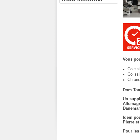
Vous pou
Coliss
Coliss
Chrono
Dom Tom
Un suppl
Allemagn
Danemark
Idem pou
Pierre e
Pour les