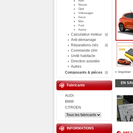
Audi
Nissan
Opel
Volkswagen
Dacia
Mini
Ford
Autres
Calculateur moteur
Anti-démarrage
Réparations clés
Commande clim
Unité habitacle
Direction assistée
Autres
Imprimer
Composants & pièces
EN SA
Fabricants
AUDI
BMW
CITROEN
INFORMATIONS