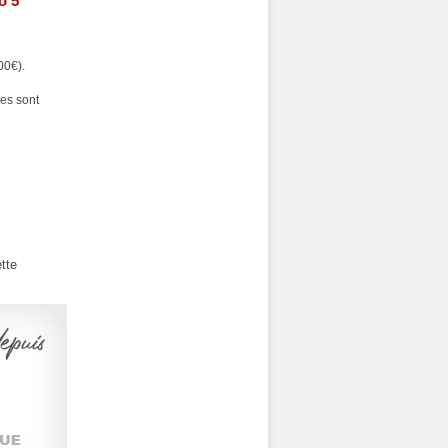
o 5
00€).
es sont
tte