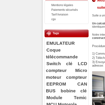
9851
Mentions légales
suit
Paiements sécurisés
Tarif livraison
Suite a un
cgv
Un calcul
identiques
Tags
Notre inte
construc
EMULATEUR
Procédure
Coque
1) Comman
télécommande
2) Téléch
3) Envoy
Switch clé
LCD
adresse:
compteur
Micro
moteur compteur
EEPROM
CAN
BUS
bobine clé
Module Temic
MCU Motorola