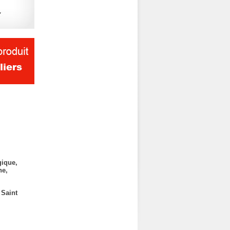
gique,
he,
 Saint