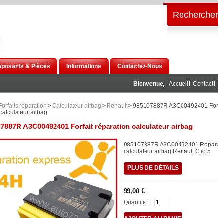
Rechercher
posants & Pièces
Informations
Contactez-Nous
Bienvenue,
Accueil
Contact
Forfaits réparation
>
Calculateur airbag
>
Renault
>
985107887R A3C00492401 Forf
calculateur airbag
7887R A3C00492401 Forfait réparation calculateur airbag
985107887R A3C00492401 Répara
calculateur airbag Renault Clio 5
PLUS DE DÉTAILS
99,00 €
Quantité :