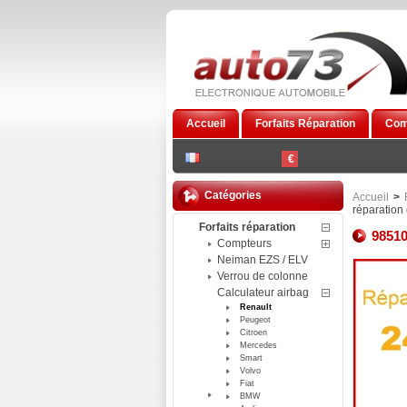
Accueil
Forfaits Réparation
Com
€
Catégories
Accueil
>
réparation 
Forfaits réparation
98510
Compteurs
Neiman EZS / ELV
Verrou de colonne
Calculateur airbag
Renault
Peugeot
Citroen
Mercedes
Smart
Volvo
Fiat
BMW