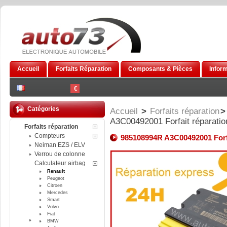
Accueil
Forfaits Réparation
Composants & Pièces
Infor
€
Catégories
Accueil
>
Forfaits réparation
>
A3C00492001 Forfait réparation
Forfaits réparation
Compteurs
985108994R A3C00492001 Forfa
Neiman EZS / ELV
Verrou de colonne
Calculateur airbag
Renault
Peugeot
Citroen
Mercedes
Smart
Volvo
Fiat
BMW