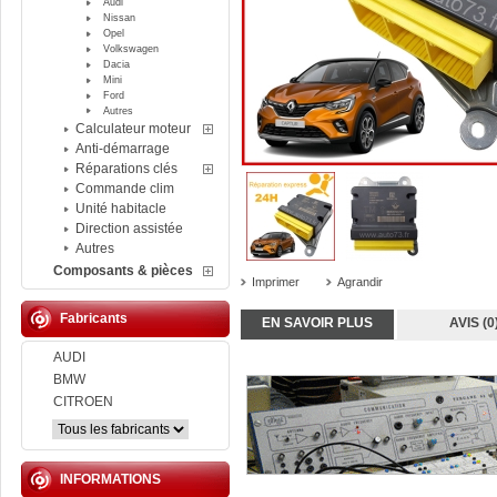
Audi
Nissan
Opel
Volkswagen
Dacia
Mini
Ford
Autres
Calculateur moteur
Anti-démarrage
Réparations clés
Commande clim
Unité habitacle
Direction assistée
Autres
Composants & pièces
Imprimer
Agrandir
Fabricants
EN SAVOIR PLUS
AVIS (0
AUDI
BMW
CITROEN
INFORMATIONS