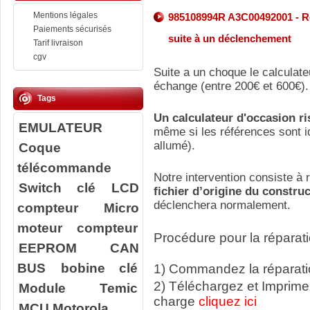
Mentions légales
985108994R A3C00492001 - Ré
Paiements sécurisés
suite à un déclenchement
Tarif livraison
cgv
Suite a un choque le calculate
échange (entre 200€ et 600€).
Tags
Un calculateur d'occasion r
EMULATEUR
même si les références sont id
allumé).
Coque
télécommande
Notre intervention consiste à r
Switch clé
LCD
fichier d’origine du constru
déclenchera normalement.
compteur
Micro
moteur compteur
Procédure pour la réparati
EEPROM
CAN
BUS
bobine clé
1) Commandez la réparatio
2) Téléchargez et Imprime
Module Temic
charge
cliquez ici
MCU Motorola