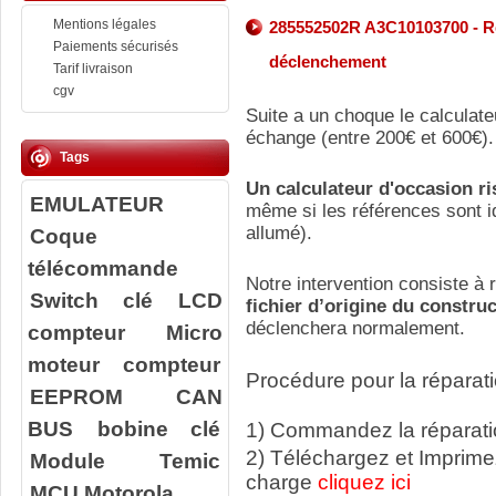
Mentions légales
285552502R A3C10103700 - Ré
Paiements sécurisés
déclenchement
Tarif livraison
cgv
Suite a un choque le calculate
échange (entre 200€ et 600€).
Tags
Un calculateur d'occasion r
EMULATEUR
même si les références sont id
allumé).
Coque
télécommande
Notre intervention consiste à r
Switch clé
LCD
fichier d’origine du constru
déclenchera normalement.
compteur
Micro
moteur compteur
Procédure pour la réparati
EEPROM
CAN
BUS
bobine clé
1) Commandez la réparatio
2) Téléchargez et Imprime
Module Temic
charge
cliquez ici
MCU Motorola