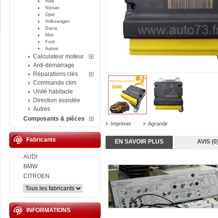
Audi
Nissan
Opel
Volkswagen
Dacia
Mini
Ford
Autres
Calculateur moteur
Anti-démarrage
Réparations clés
Commande clim
Unité habitacle
Direction assistée
Autres
Composants & pièces
Imprimer
Agrandir
Fabricants
EN SAVOIR PLUS
AVIS (0
AUDI
BMW
CITROEN
INFORMATIONS