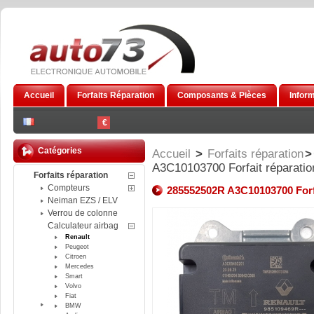
Accueil
Forfaits Réparation
Composants & Pièces
Infor
€
Catégories
Accueil
>
Forfaits réparation
>
A3C10103700 Forfait réparation
Forfaits réparation
Compteurs
285552502R A3C10103700 Forfa
Neiman EZS / ELV
Verrou de colonne
Calculateur airbag
Renault
Peugeot
Citroen
Mercedes
Smart
Volvo
Fiat
BMW