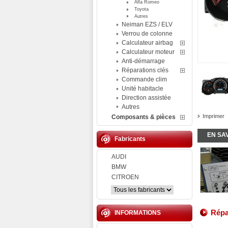
Alfa Romeo
Toyota
Autres
Neiman EZS / ELV
Verrou de colonne
Calculateur airbag
Calculateur moteur
Anti-démarrage
Réparations clés
Commande clim
Unité habitacle
Direction assistée
Autres
Imprimer
Composants & pièces
EN SA
Fabricants
AUDI
BMW
CITROEN
Répa
INFORMATIONS