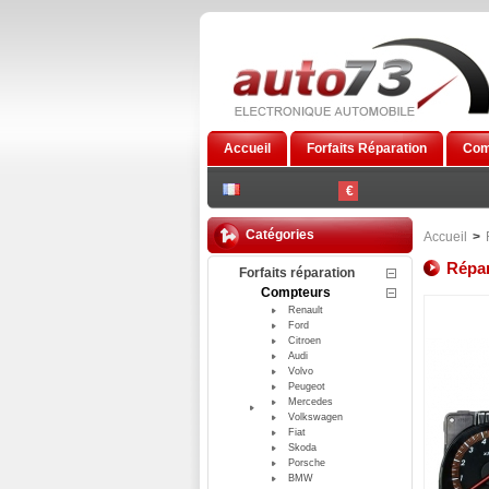
Accueil
Forfaits Réparation
Com
€
Catégories
Accueil
>
Répar
Forfaits réparation
Compteurs
Renault
Ford
Citroen
Audi
Volvo
Peugeot
Mercedes
Volkswagen
Fiat
Skoda
Porsche
BMW