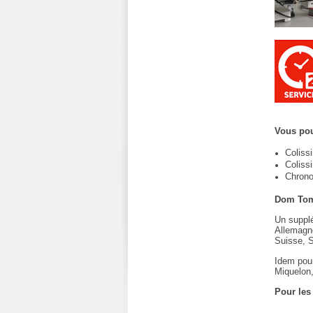
Vous pou
Coliss
Coliss
Chrono
Dom Tom
Un supplé
Allemagne
Suisse, 
Idem pour
Miquelon,
Pour les