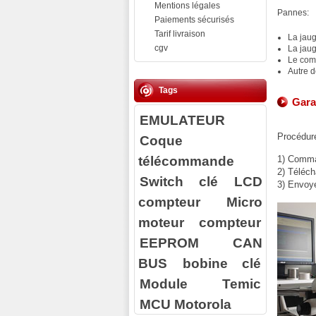
Mentions légales
Pannes:
Paiements sécurisés
Tarif livraison
La jau
cgv
La jaug
Le com
Autre 
Tags
Gara
EMULATEUR
Procédure
Coque
télécommande
1) Comman
2) Téléch
Switch clé
LCD
3) Envoy
compteur
Micro
moteur compteur
EEPROM
CAN
BUS
bobine clé
Module Temic
MCU Motorola