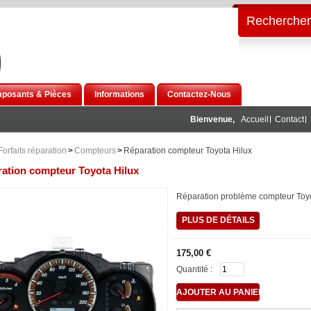
Rechercher
posants & Pièces
Informations
Contactez-Nous
Bienvenue,
Accueil
Contact
Forfaits réparation
>
Compteurs
>
Réparation compteur Toyota Hilux
ation compteur Toyota Hilux
Réparation problème compteur Toyo
PLUS DE DÉTAILS
175,00 €
Quantité :