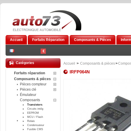
Accueil
Forfaits Réparation
Composants & Pièces
Infor
€
Catégories
Accueil
>
Composants & pièces
>
Compos
IRFP064N
Forfaits réparation
Composants & pièces
Pièces compteur
Pièces clé
Émulateur
Composants
Transistors
Circuits intég
EEPROM
MCU / Flash
Relais
Condensateur
Fusible CMS