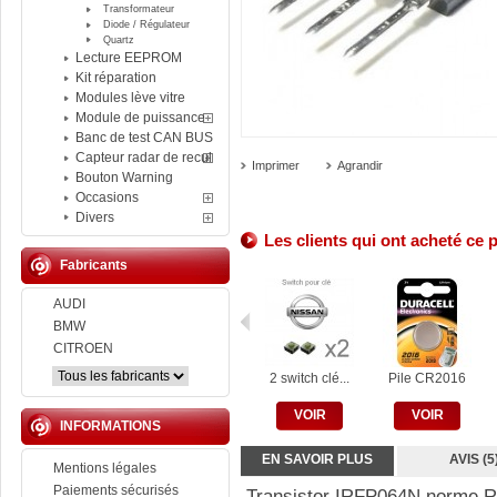
Transformateur
Diode / Régulateur
Quartz
Lecture EEPROM
Kit réparation
Modules lève vitre
Module de puissance
Banc de test CAN BUS
Capteur radar de recul
Imprimer
Agrandir
Bouton Warning
Occasions
Divers
Les clients qui ont acheté ce 
Fabricants
AUDI
BMW
CITROEN
2 switch clé...
Pile CR2016
VOIR
VOIR
INFORMATIONS
EN SAVOIR PLUS
AVIS (5
Mentions légales
Paiements sécurisés
Transistor IRFP064N norme 