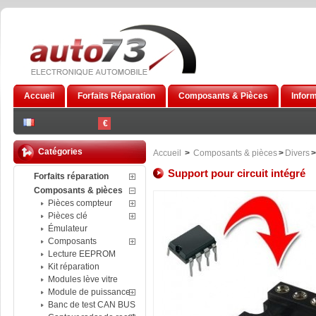
Accueil
Forfaits Réparation
Composants & Pièces
Infor
€
Catégories
Accueil
>
Composants & pièces
>
Divers
>
Support pour circuit intégré
Forfaits réparation
Composants & pièces
Pièces compteur
Pièces clé
Émulateur
Composants
Lecture EEPROM
Kit réparation
Modules lève vitre
Module de puissance
Banc de test CAN BUS