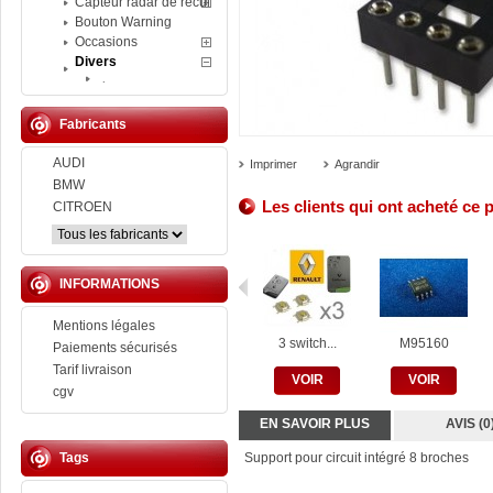
Capteur radar de recul
Bouton Warning
Occasions
Divers
.
Fabricants
AUDI
Imprimer
Agrandir
BMW
Les clients qui ont acheté ce 
CITROEN
INFORMATIONS
Mentions légales
3 switch...
M95160
Paiements sécurisés
Tarif livraison
VOIR
VOIR
cgv
EN SAVOIR PLUS
AVIS (0
Tags
Support pour circuit intégré 8 broches