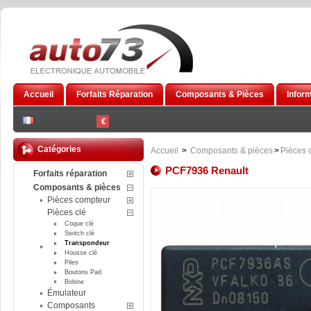
Accueil
Forfaits Réparation
Composants & Pièces
Infor
€
Catégories
Accueil
>
Composants & pièces
>
Pièces 
PCF7936 Renault
Forfaits réparation
Composants & pièces
Pièces compteur
Pièces clé
Coque clé
Switch clé
Transpondeur
Housse clé
Piles
Boutons Pad
Bobine
Émulateur
Composants