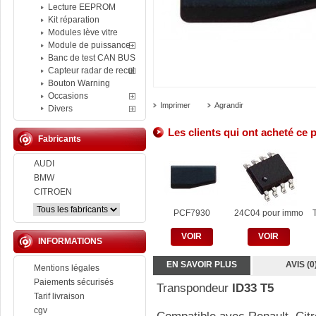
Lecture EEPROM
Kit réparation
Modules lève vitre
Module de puissance
Banc de test CAN BUS
Capteur radar de recul
Bouton Warning
Occasions
Imprimer
Agrandir
Divers
Les clients qui ont acheté ce 
Fabricants
AUDI
BMW
CITROEN
PCF7930
24C04 pour immo
VOIR
VOIR
INFORMATIONS
EN SAVOIR PLUS
AVIS (0
Mentions légales
Paiements sécurisés
Transpondeur
ID33 T5
Tarif livraison
cgv