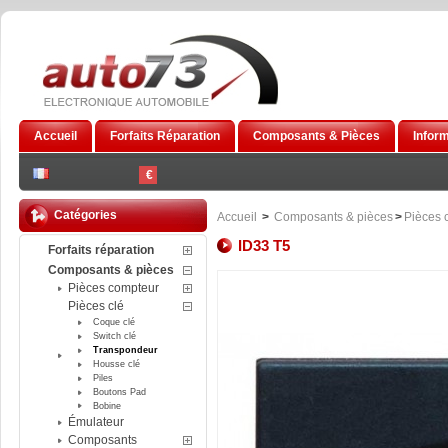
Accueil
Forfaits Réparation
Composants & Pièces
Infor
€
Catégories
Accueil
>
Composants & pièces
>
Pièces 
ID33 T5
Forfaits réparation
Composants & pièces
Pièces compteur
Pièces clé
Coque clé
Switch clé
Transpondeur
Housse clé
Piles
Boutons Pad
Bobine
Émulateur
Composants