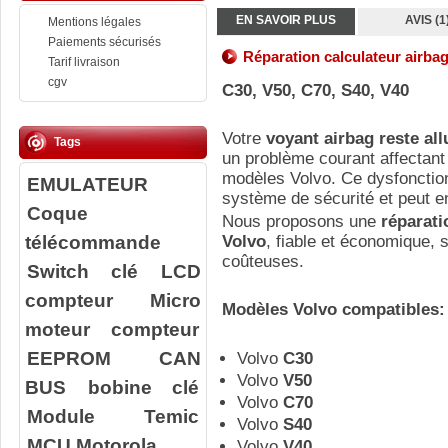
EN SAVOIR PLUS
AVIS (1
Mentions légales
Paiements sécurisés
Réparation calculateur airba
Tarif livraison
cgv
C30, V50, C70, S40, V40
Votre
voyant airbag reste al
Tags
un problème courant affectant
modèles Volvo. Ce dysfoncti
EMULATEUR
système de sécurité et peut en
Coque
Nous proposons une
réparati
télécommande
Volvo
, fiable et économique, 
coûteuses.
Switch clé
LCD
compteur
Micro
Modèles Volvo compatibles:
moteur compteur
EEPROM
CAN
Volvo
C30
Volvo
V50
BUS
bobine clé
Volvo
C70
Module Temic
Volvo
S40
MCU Motorola
Volvo
V40