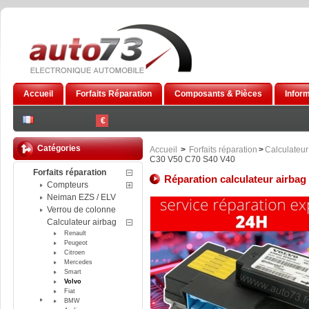
Accueil
Forfaits Réparation
Composants & Pièces
Infor
€
Catégories
Accueil
>
Forfaits réparation
>
Calculateur
C30 V50 C70 S40 V40
Forfaits réparation
Réparation calculateur airba
Compteurs
Neiman EZS / ELV
Verrou de colonne
Calculateur airbag
Renault
Peugeot
Citroen
Mercedes
Smart
Volvo
Fiat
BMW