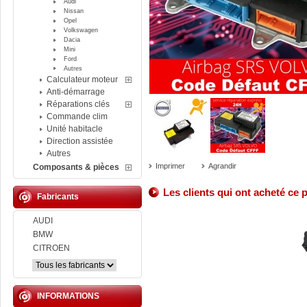
Audi
Nissan
Opel
Volkswagen
Dacia
Mini
Ford
Autres
Calculateur moteur
Anti-démarrage
Réparations clés
Commande clim
Unité habitacle
Direction assistée
Autres
Imprimer
Agrandir
Composants & pièces
Les clients qui ont acheté ce 
Fabricants
AUDI
BMW
CITROEN
INFORMATIONS