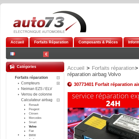
Accueil
Forfaits Réparation
Composants & Pièces
Infor
€
Catégories
Accueil
>
Forfaits réparation
>
réparation airbag Volvo
Forfaits réparation
Compteurs
30773401 Forfait réparation a
Neiman EZS / ELV
Verrou de colonne
Calculateur airbag
Renault
Peugeot
Citroen
Mercedes
Smart
Volvo
Fiat
BMW