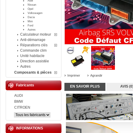
Audi
Nissan
Opel
Volkswagen
Dacia
Mini
Ford
Autres
Calculateur moteur
Anti-démarrage
Réparations clés
Commande clim
Unité habitacle
Direction assistée
Autres
Composants & pièces
Imprimer
Agrandir
Fabricants
EN SAVOIR PLUS
AVIS (0
AUDI
BMW
CITROEN
INFORMATIONS