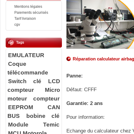
Mentions légales
Paiements sécurisés
Tarif livraison
cgv
Tags
EMULATEUR
Réparation calculateur airba
Coque
télécommande
Panne:
Switch clé
LCD
compteur
Micro
Défaut: CFFF
moteur compteur
Garantie: 2 ans
EEPROM
CAN
BUS
bobine clé
Pour information:
Module Temic
Echange du calculateur chez V
MCU Motorola