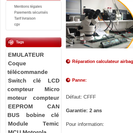
Mentions légales
Paiements sécurisés
Tarif livraison
cgv
Tags
EMULATEUR
Réparation calculateur airba
Coque
télécommande
Switch clé
LCD
Panne:
compteur
Micro
Défaut: CFFF
moteur compteur
EEPROM
CAN
Garantie: 2 ans
BUS
bobine clé
Module Temic
Pour information:
MCU Motorola