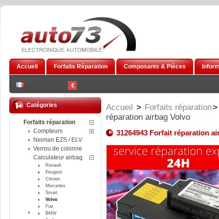
Accueil
Forfaits Réparation
Composants & Pièces
Infor
€
Catégories
Accueil
>
Forfaits réparation
>
réparation airbag Volvo
Forfaits réparation
Compteurs
31264943 Forfait réparation a
Neiman EZS / ELV
Verrou de colonne
Calculateur airbag
Renault
Peugeot
Citroen
Mercedes
Smart
Volvo
Fiat
BMW