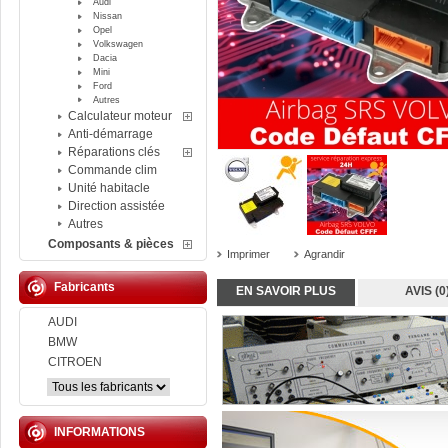
Audi
Nissan
Opel
Volkswagen
Dacia
Mini
Ford
Autres
Calculateur moteur
Anti-démarrage
Réparations clés
Commande clim
Unité habitacle
Direction assistée
Autres
Composants & pièces
Imprimer
Agrandir
Fabricants
EN SAVOIR PLUS
AVIS (0
AUDI
BMW
CITROEN
INFORMATIONS