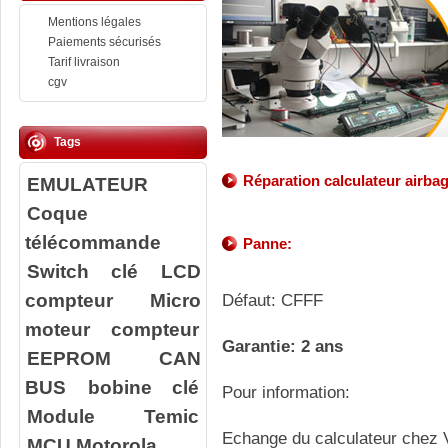
Mentions légales
Paiements sécurisés
Tarif livraison
cgv
Tags
Réparation calculateur airba
EMULATEUR
Coque
télécommande
Panne:
Switch clé
LCD
compteur
Micro
Défaut: CFFF
moteur compteur
Garantie: 2 ans
EEPROM
CAN
BUS
bobine clé
Pour information:
Module Temic
Echange du calculateur chez V
MCU Motorola