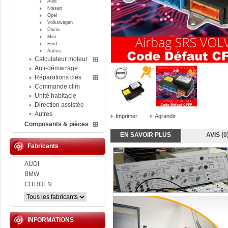
Audi
Nissan
Opel
Volkswagen
Dacia
Mini
Ford
Autres
Calculateur moteur
Anti-démarrage
Réparations clés
Commande clim
Unité habitacle
Direction assistée
Autres
Imprimer
Agrandir
Composants & pièces
EN SAVOIR PLUS
AVIS (0
Fabricants
AUDI
BMW
CITROEN
INFORMATIONS