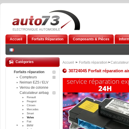
Accueil
Forfaits Réparation
Composants & Pièces
Infor
Catégories
Accueil
>
Forfaits réparation
>
Calculateur
30724045 Forfait réparation a
Forfaits réparation
Compteurs
Neiman EZS / ELV
Verrou de colonne
Calculateur airbag
Renault
Peugeot
Citroen
Mercedes
Smart
Volvo
Fiat
BMW