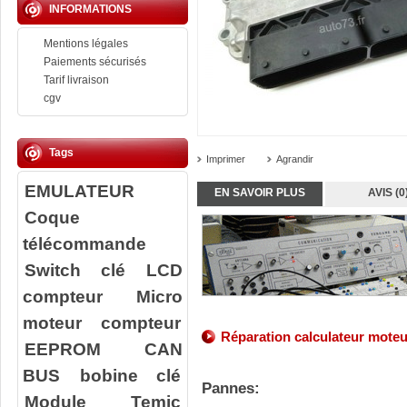
INFORMATIONS
Mentions légales
Paiements sécurisés
Tarif livraison
cgv
Tags
Imprimer
Agrandir
EMULATEUR
EN SAVOIR PLUS
AVIS (0
Coque
télécommande
Switch clé
LCD
compteur
Micro
moteur compteur
Réparation
calculateur
moteu
EEPROM
CAN
BUS
bobine clé
Pannes:
Module Temic