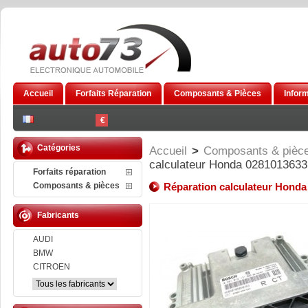
Accueil
Forfaits Réparation
Composants & Pièces
Infor
€
Catégories
Accueil
>
Composants & pièc
calculateur Honda 0281013633
Forfaits réparation
Composants & pièces
Réparation calculateur Honda
Fabricants
AUDI
BMW
CITROEN