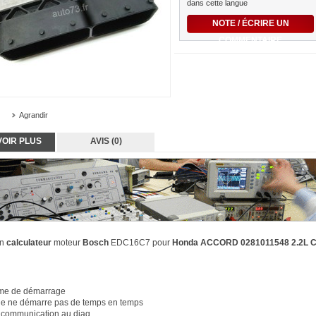
dans cette langue
NOTE / ÉCRIRE UN
COMMENTAIRE
Agrandir
VOIR PLUS
AVIS (0)
on
calculateur
moteur
Bosch
EDC16C7 pour
Honda ACCORD 0281011548 2.2L C
me de démarrage
le ne démarre pas de temps en temps
 communication au diag