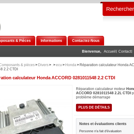
Rechercher
posants & Pièces
Informations
Contactez-Nous
Bienvenue,
Accueil
Contact
Composants & pièces
>
Divers
>
.
>
ecu
>
Honda
>
Réparation calculateur Honda 
8 2.2 CTDI
ation calculateur Honda ACCORD 0281011548 2.2 CTDI
Réparation calculateur moteur
Hon
ACCORD 0281011548 2.2L CTDI
p
problème démarrage
PLUS DE DÉTAILS
Notes et évaluations clients
Personne n'a fait d'évaluation