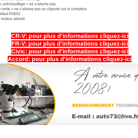
« préchauffage » ne s’allume pas
é verte » ne s’allume pas ou clignote sur le compteur
éfaut P0602
 moteur allumé
CR-V:
pour plus d'informations cliquez-ici
FR-V: pour plus d'informations cliquez-ici
Civic: pour plus d'informations cliquez-ici
Accord: pour plus d'informations cliquez-ici