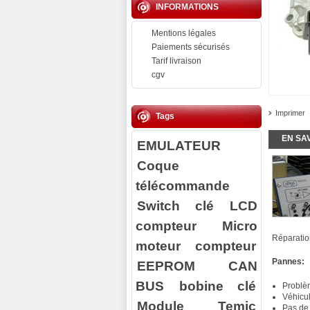
INFORMATIONS
Mentions légales
Paiements sécurisés
Tarif livraison
cgv
Imprimer
Tags
EN SA
EMULATEUR
Coque
télécommande
Switch clé
LCD
compteur
Micro
Réparati
moteur compteur
Pannes:
EEPROM
CAN
BUS
bobine clé
Problè
Véhicu
Module Temic
Pas de