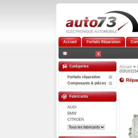
Accueil
Forfaits Réparation
Com
€
Catégories
Accueil
>
028101154
Forfaits réparation
Répar
Composants & pièces
Fabricants
AUDI
BMW
CITROEN