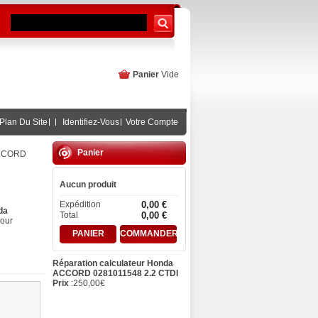
Panier
Vide
Plan Du Site
Identifiez-Vous
Votre Compte
Panier
ACCORD
Aucun produit
Expédition
0,00 €
da
Total
0,00 €
our
PANIER
COMMANDER
Réparation calculateur Honda
ACCORD 0281011548 2.2 CTDI
Prix
:
250,00
€