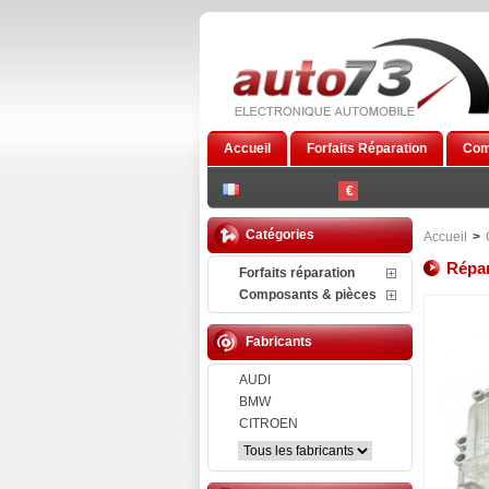
Accueil
Forfaits Réparation
Com
€
Catégories
Accueil
>
Répar
Forfaits réparation
Composants & pièces
Fabricants
AUDI
BMW
CITROEN