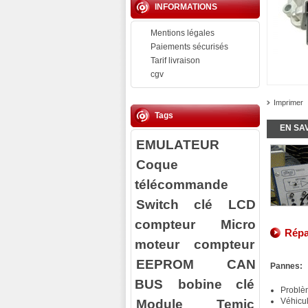
INFORMATIONS
Mentions légales
Paiements sécurisés
Tarif livraison
cgv
Imprimer
Tags
EN SA
EMULATEUR
Coque
télécommande
Switch clé
LCD
compteur
Micro
Répa
moteur compteur
EEPROM
CAN
Pannes:
BUS
bobine clé
Problè
Module Temic
Véhicu