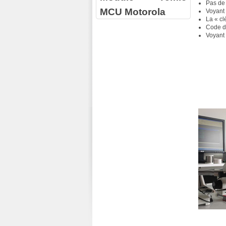
Pas de
MCU Motorola
Voyant 
La « cl
Code d
Voyant