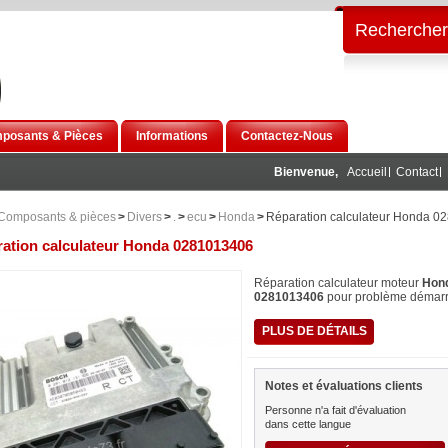
Rechercher
posants & Pièces
Informations
Contactez-Nous
Bienvenue,
Accueil
Contact
Composants & pièces
>
Divers
>
.
>
ecu
>
Honda
>
Réparation calculateur Honda 
ation calculateur Honda 0281013406
Réparation calculateur moteur
Hon
0281013406
pour problème démar
PLUS DE DÉTAILS
Notes et évaluations clients
Personne n'a fait d'évaluation
dans cette langue