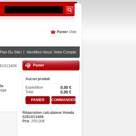
Panier
Vide
Plan Du Site
Identifiez-Vous
Votre Compte
Panier
0281013406
Aucun produit
da
Expédition
0,00 €
rage
Total
0,00 €
PANIER
COMMANDER
Réparation calculateur Honda
0281013406
Prix
:
250,00
€