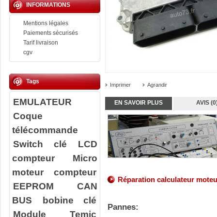
INFORMATIONS
Mentions légales
Paiements sécurisés
Tarif livraison
cgv
Tags
Imprimer
Agrandir
EMULATEUR
EN SAVOIR PLUS
AVIS (0
Coque
télécommande
Switch clé
LCD
compteur
Micro
moteur compteur
Réparation
calculateur
moteu
EEPROM
CAN
BUS
bobine clé
Pannes:
Module Temic