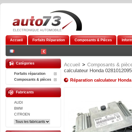
Accueil
Forfaits Réparation
Composants & Pièces
Infor
€
Catégories
Accueil
>
Composants & pièc
calculateur Honda 0281012095
Forfaits réparation
Composants & pièces
Réparation calculateur Honda
Fabricants
AUDI
BMW
CITROEN