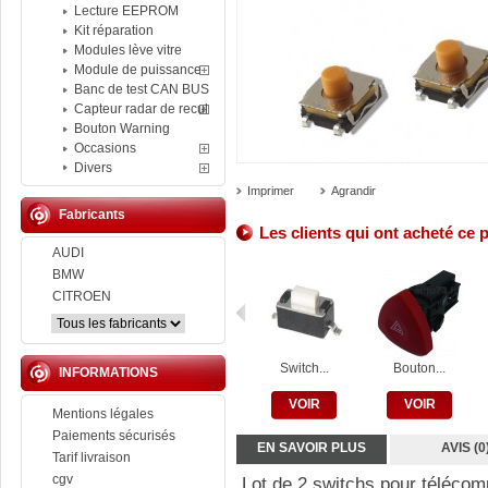
Lecture EEPROM
Kit réparation
Modules lève vitre
Module de puissance
Banc de test CAN BUS
Capteur radar de recul
Bouton Warning
Occasions
Divers
Imprimer
Agrandir
Fabricants
Les clients qui ont acheté ce 
AUDI
BMW
CITROEN
Switch...
Bouton...
INFORMATIONS
VOIR
VOIR
Mentions légales
Paiements sécurisés
EN SAVOIR PLUS
AVIS (0
Tarif livraison
cgv
Lot de 2 switchs pour téléco