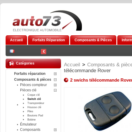
Accueil
Forfaits Réparation
Composants & Pièces
Infor
€
Catégories
Accueil
>
Composants & pièc
télécommande Rover
Forfaits réparation
Composants & pièces
2 swichs télécommande Rove
Pièces compteur
Pièces clé
Coque clé
Switch clé
Transpondeur
Housse clé
Piles
Boutons Pad
Bobine
Émulateur
Composants