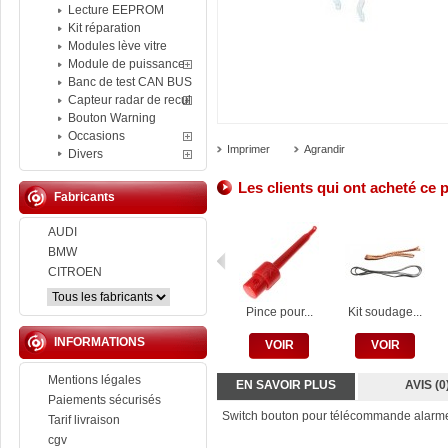
Lecture EEPROM
Kit réparation
Modules lève vitre
Module de puissance
Banc de test CAN BUS
Capteur radar de recul
Bouton Warning
Occasions
Imprimer
Agrandir
Divers
Les clients qui ont acheté ce 
Fabricants
AUDI
BMW
CITROEN
Pince pour...
Kit soudage...
INFORMATIONS
VOIR
VOIR
Mentions légales
EN SAVOIR PLUS
AVIS (0
Paiements sécurisés
Switch bouton pour télécommande alarme
Tarif livraison
cgv