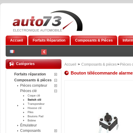
Accueil
Forfaits Réparation
Composants & Pièces
Infor
€
Catégories
Accueil
>
Composants & pièces
>
Pièces 
Bouton télécommande alarme
Forfaits réparation
Composants & pièces
Pièces compteur
Pièces clé
Coque clé
Switch clé
Transpondeur
Housse clé
Piles
Boutons Pad
Bobine
Émulateur
Composants