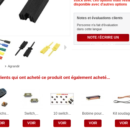
stock avec ces options mais rest
disponible avec d'autres options
Notes et évaluations clients
Personne n'a fait d'évaluation
dans cette langue
NOTE / ÉCRIRE UN
COMMENTAIRE
Agrandir
lients qui ont acheté ce produit ont également acheté...
chs...
Switch,...
10 switch...
Bobine pour...
Kit soudage
OIR
VOIR
VOIR
VOIR
VOIR