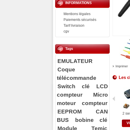
INFORMATIONS
Mentions légales
Paiements sécurisés
Tarif livraison
cgv
Tags
EMULATEUR
Imprimer
Coque
télécommande
Les c
Switch clé
LCD
compteur
Micro
moteur compteur
EEPROM
CAN
2 swi
BUS
bobine clé
V
Module Temic