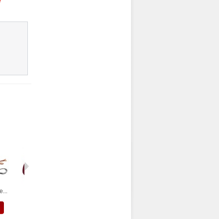
e
...
Bouton...
Pince pour...
Coque 2...
Quartz...
VOIR
VOIR
VOIR
VOIR