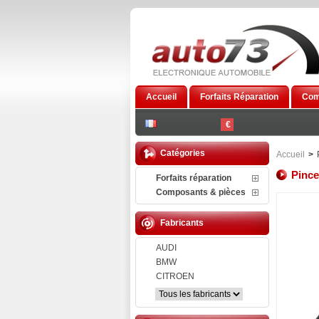
Accueil
Forfaits Réparation
Com
€
Catégories
Accueil
>
Pince
Forfaits réparation
Composants & pièces
Fabricants
AUDI
BMW
CITROEN