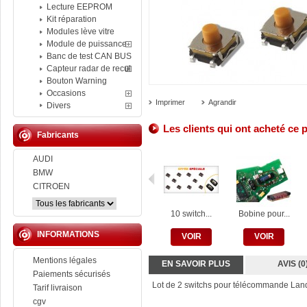
Lecture EEPROM
Kit réparation
Modules lève vitre
Module de puissance
Banc de test CAN BUS
Capteur radar de recul
Bouton Warning
Occasions
Imprimer
Agrandir
Divers
Les clients qui ont acheté ce 
Fabricants
AUDI
BMW
CITROEN
10 switch...
Bobine pour...
INFORMATIONS
VOIR
VOIR
Mentions légales
EN SAVOIR PLUS
AVIS (0
Paiements sécurisés
Lot de 2 switchs pour télécommande Lan
Tarif livraison
cgv