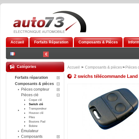
Accueil
Forfaits Réparation
Composants & Pièces
Infor
€
Catégories
Accueil
>
Composants & pièces
>
Pièces 
2 swichs télécommande Land
Forfaits réparation
Composants & pièces
Pièces compteur
Pièces clé
Coque clé
Switch clé
Transpondeur
Housse clé
Piles
Boutons Pad
Bobine
Émulateur
Composants